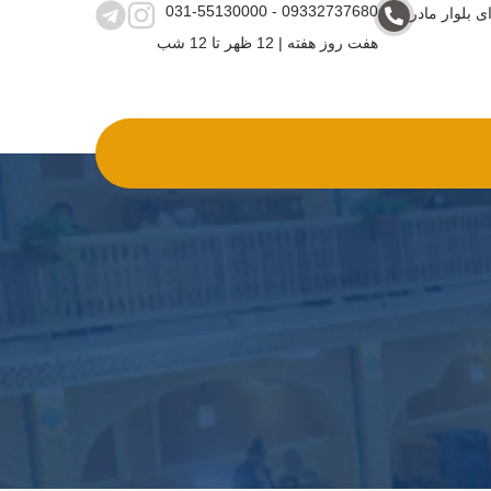
031-55130000 - 09332737680
ی بلوار مادر
هفت روز هفته | 12 ظهر تا 12 شب