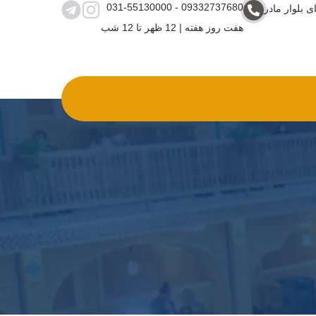
031-55130000 - 09332737680
ی بلوار مادر
هفت روز هفته | 12 ظهر تا 12 شب