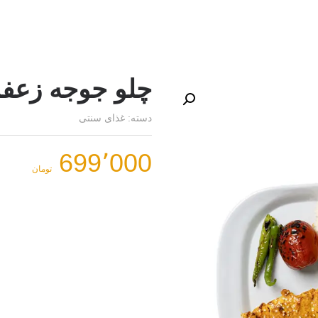
چلو جوجه زعف
دسته:
غذای سنتی
699٬000
تومان