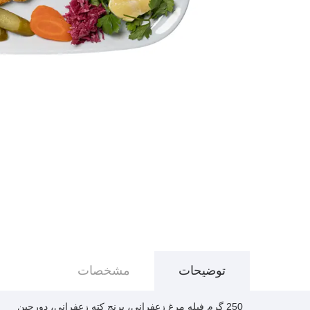
توضیحات
مشخصات
250 گرم فیله مرغ زعفرانی، برنج کته زعفرانی، دورچین