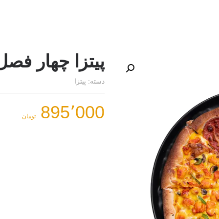
پیتزا چهار فصل 
دسته:
پیتزا
895٬000
تومان