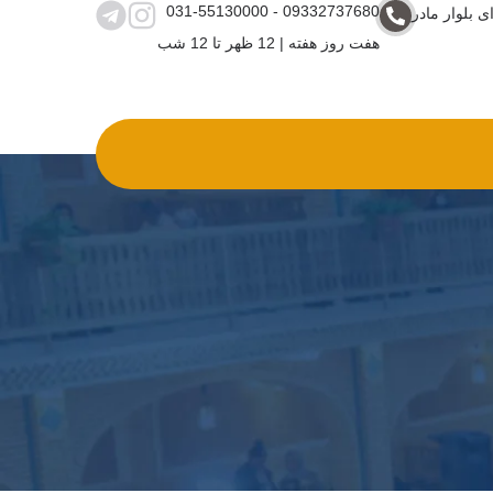
031-55130000 - 09332737680
ی بلوار مادر
هفت روز هفته | 12 ظهر تا 12 شب