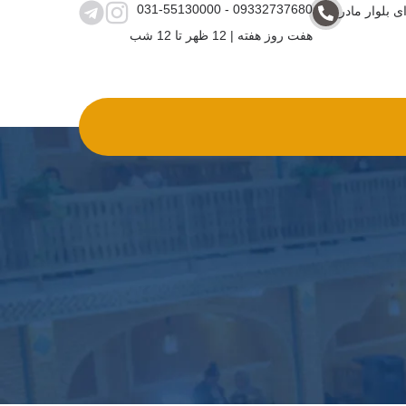
031-55130000 - 09332737680
ی بلوار مادر
هفت روز هفته | 12 ظهر تا 12 شب