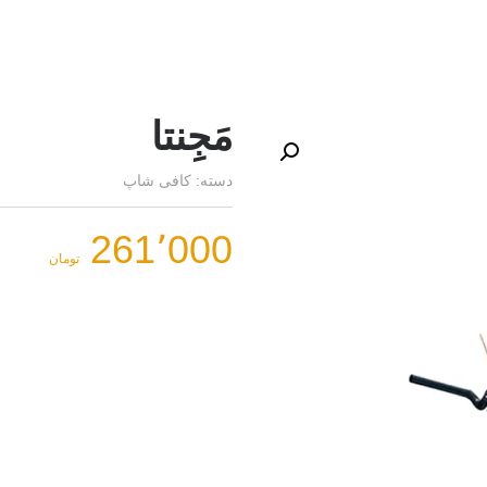
مَجِنتا
دسته:
کافی شاپ
261٬000
تومان