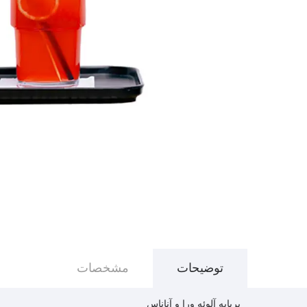
توضیحات
مشخصات
بر‌پایه آلوئه ورا و آناناس