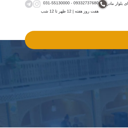
031-55130000 - 09332737680
ی بلوار مادر
هفت روز هفته | 12 ظهر تا 12 شب