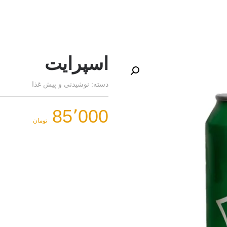
اسپرایت
دسته:
نوشیدنی و پیش غذا
85٬000
تومان