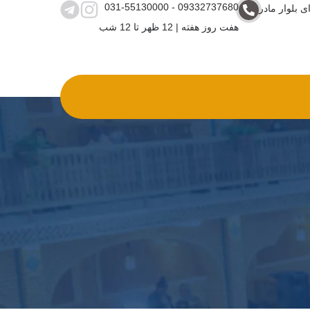
031-55130000 - 09332737680
ی بلوار مادر
هفت روز هفته | 12 ظهر تا 12 شب