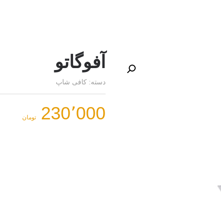
آفوگاتو
دسته:
کافی شاپ
230٬000
تومان