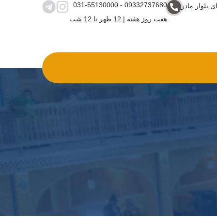
031-55130000 - 09332737680
ی بلوار مادر
هفت روز هفته | 12 ظهر تا 12 شب