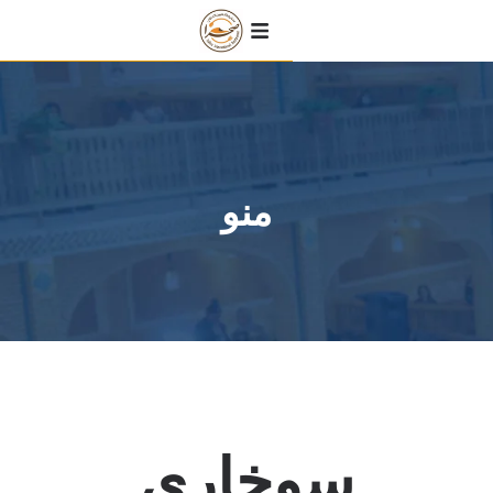
منو
خاری