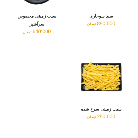
سیب زمینی مخصوص
سرآشپز
640٬000
تومان