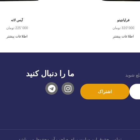
فراپاچینو
آیس لاته
320٬000
تومان
225٬000
تومان
اطلاعات بیشتر
اطلاعات بیشتر
ما را دنبال کنید
لع شوید
تمامی حقوق این سایت برای صاحب آن محفوظ می باشد