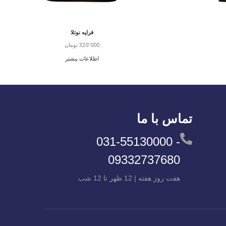
فراپه نوتلا
320٬000
تومان
اطلاعات بیشتر
تماس با ما
031-55130000 -
09332737680
هفت روز هفته | 12 ظهر تا 12 شب