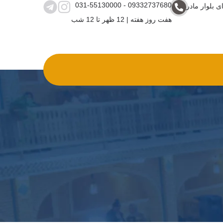
031-55130000 - 09332737680
ی بلوار مادر
هفت روز هفته | 12 ظهر تا 12 شب