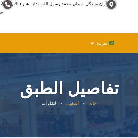
80
آران وبيدگل، ميدان محمد رسول الله، بداية شارع الأم
سبع
العربية
تفاصيل الطبق
خانه
•
المقهى
•
ليفل أب