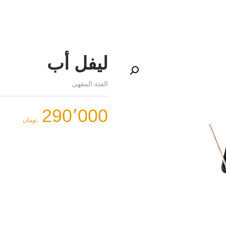
ليفل أب
الفئة:
المقهى
290٬000
تومان